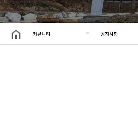
커뮤니티
공지사항