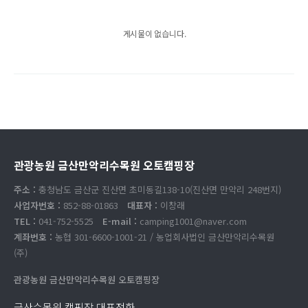
게시물이 없습니다.
관광농원 금산만악리수목원 오토캠핑장
주소 :
충청남도 금산군 진산면 초미동길138-10(진산면 만악리 248번지)
사업자번호 :
852-88-01863
대표자 :
이창래
TEL :
041-752-5525
E-mail :
camping1001@naver.com
계좌번호 :
농협 301-6600-1001-21 / 농업회사법인 금산만악리수목원
(주)
관광농원 금산만악리수목원 오토캠핑장
금산수목원 캠핑장 대표전화