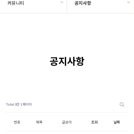
커뮤니티
공지사항
공지사항
Total 0건
1 페이지
번호
제목
글쓴이
조회
날짜