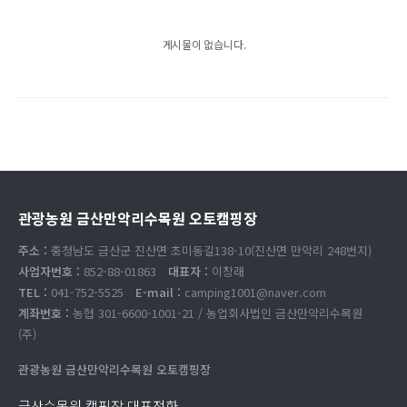
게시물이 없습니다.
관광농원 금산만악리수목원 오토캠핑장
주소 :
충청남도 금산군 진산면 초미동길138-10(진산면 만악리 248번지)
사업자번호 :
852-88-01863
대표자 :
이창래
TEL :
041-752-5525
E-mail :
camping1001@naver.com
계좌번호 :
농협 301-6600-1001-21 / 농업회사법인 금산만악리수목원
(주)
관광농원 금산만악리수목원 오토캠핑장
금산수목원 캠핑장 대표전화