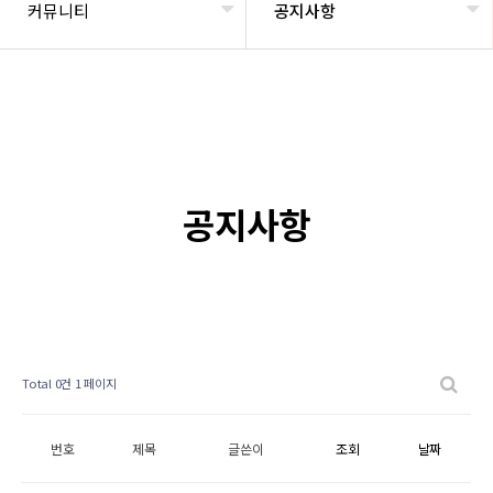
커뮤니티
공지사항
공지사항
Total 0건
1 페이지
번호
제목
글쓴이
조회
날짜