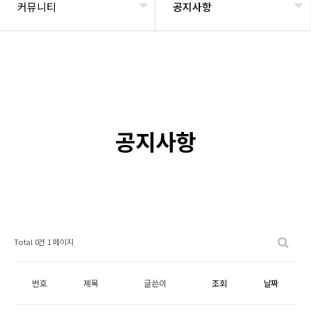
커뮤니티
공지사항
공지사항
Total 0건
1 페이지
번호
제목
글쓴이
조회
날짜