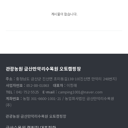
게시물이 없습니다.
관광농원 금산만악리수목원 오토캠핑장
주소 :
충청남도 금산군 진산면 초미동길138-10(진산면 만악리 248번지)
사업자번호 :
852-88-01863
대표자 :
이창래
TEL :
041-752-5525
E-mail :
camping1001@naver.com
계좌번호 :
농협 301-6600-1001-21 / 농업회사법인 금산만악리수목원
(주)
관광농원 금산만악리수목원 오토캠핑장
금산수목원 캠핑장 대표전화