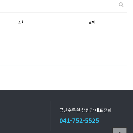
조회
날짜
금산수목원 캠핑장 대표전화
041-752-5525