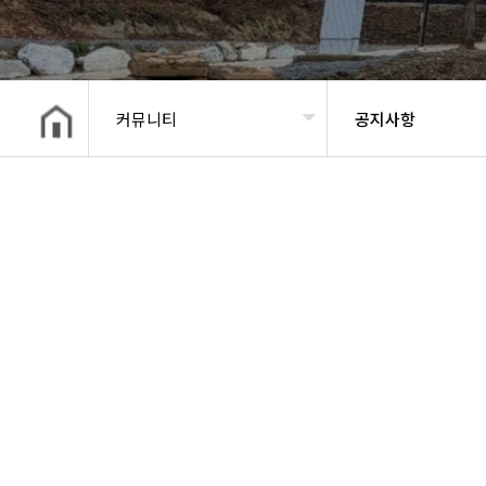
커뮤니티
공지사항