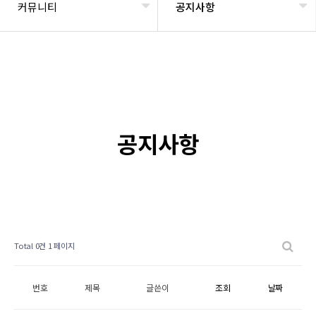
커뮤니티
공지사항
공지사항
Total 0건
1 페이지
번호
제목
글쓴이
조회
날짜