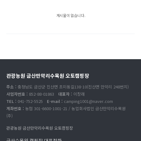
게시물이 없습니다.
관광농원 금산만악리수목원 오토캠핑장
주소 :
충청남도 금산군 진산면 초미동길138-10(진산면 만악리 248번지)
사업자번호 :
852-88-01863
대표자 :
이창래
TEL :
041-752-5525
E-mail :
camping1001@naver.com
계좌번호 :
농협 301-6600-1001-21 / 농업회사법인 금산만악리수목원
(주)
관광농원 금산만악리수목원 오토캠핑장
금산수목원 캠핑장 대표전화