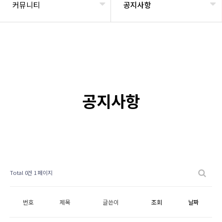
커뮤니티
공지사항
공지사항
Total 0건
1 페이지
번호
제목
글쓴이
조회
날짜