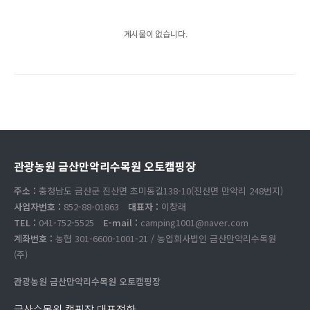
게시물이 없습니다.
관광농원 금산만악리수목원 오토캠핑장
주소 :
충청남도 금산군 진산면 초미동길138-10(진산면 만악리 248번지)
사업자번호 :
852-88-01863
대표자 :
이창래
TEL :
041-752-5525
E-mail :
camping1001@naver.com
계좌번호 :
농협 301-6600-1001-21 / 농업회사법인 금산만악리수목원
(주)
관광농원 금산만악리수목원 오토캠핑장
금산수목원 캠핑장 대표전화