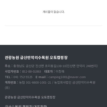
게시물이 없습니다.
관광농원 금산만악리수목원 오토캠핑장
주소 :
충청남도 금산군 진산면 초미동길138-10(진산면 만악리 248번지)
사업자번호 :
852-88-01863
대표자 :
이창래
TEL :
041-752-5525
E-mail :
camping1001@naver.com
계좌번호 :
농협 301-6600-1001-21 / 농업회사법인 금산만악리수목원
(주)
관광농원 금산만악리수목원 오토캠핑장
금산수목원 캠핑장 대표전화