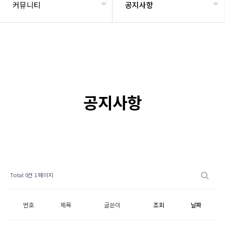
커뮤니티
공지사항
공지사항
Total 0건
1 페이지
번호
제목
글쓴이
조회
날짜