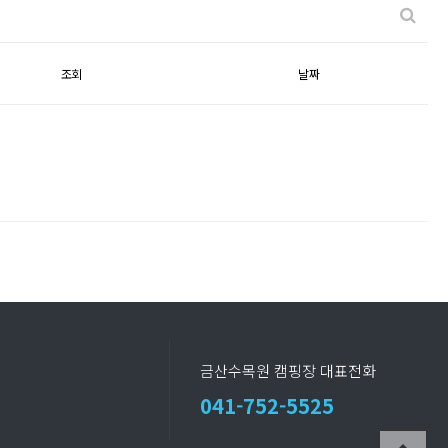
조회
날짜
금산수목원 캠핑장 대표전화
041-752-5525