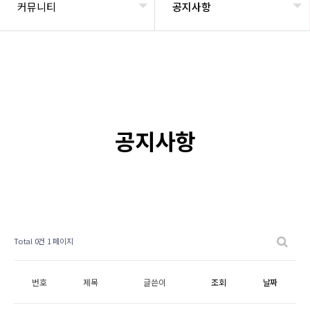
커뮤니티
공지사항
공지사항
Total 0건
1 페이지
번호
제목
글쓴이
조회
날짜