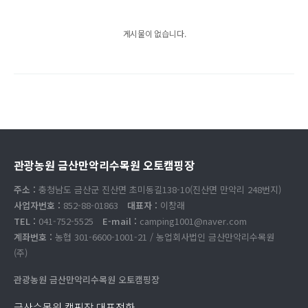
게시물이 없습니다.
관광농원 금산만악리수목원 오토캠핑장
주소 :
충청남도 금산군 진산면 초미동길138-10(진산면 만악리 248번지)
사업자번호 :
852-88-01863
대표자 :
이창래
TEL :
041-752-5525
E-mail :
camping1001@naver.com
계좌번호 :
농협 301-6600-1001-21 / 농업회사법인 금산만악리수목원
(주)
관광농원 금산만악리수목원 오토캠핑장
금산수목원 캠핑장 대표전화