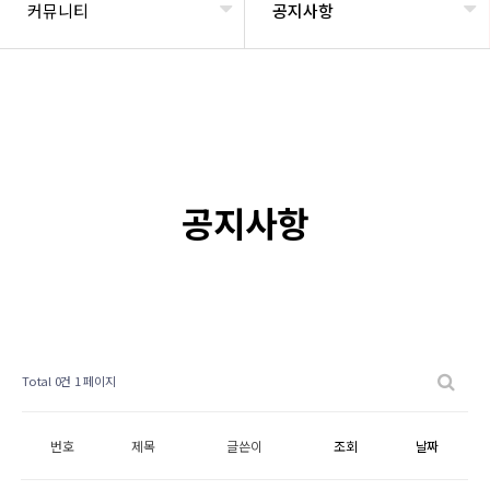
커뮤니티
공지사항
공지사항
Total 0건
1 페이지
번호
제목
글쓴이
조회
날짜