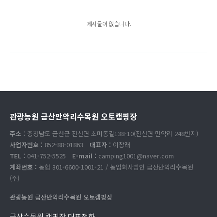
게시물이 없습니다.
관광농원 금산만악리수목원 오토캠핑장
주소 :
충청남도 금산군 진산면 초미동길138-10(진산면 만악리 248번지)
사업자번호 :
852-88-01863
대표자 :
이창래
TEL :
041-752-5525
E-mail :
camping1001@naver.com
계좌번호 :
농협 301-6600-1001-21 / 농업회사법인 금산만악리수목원
(주)
관광농원 금산만악리수목원 오토캠핑장
금산수목원 캠핑장 대표전화