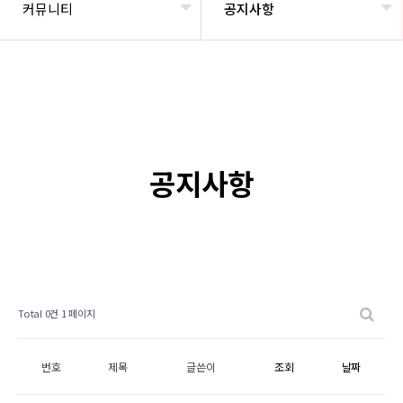
커뮤니티
공지사항
공지사항
Total 0건
1 페이지
번호
제목
글쓴이
조회
날짜