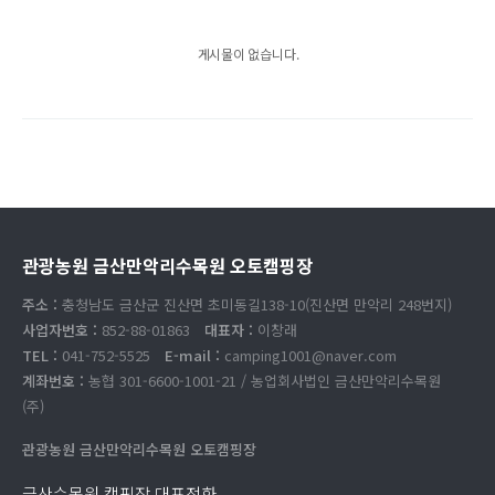
게시물이 없습니다.
관광농원 금산만악리수목원 오토캠핑장
주소 :
충청남도 금산군 진산면 초미동길138-10(진산면 만악리 248번지)
사업자번호 :
852-88-01863
대표자 :
이창래
TEL :
041-752-5525
E-mail :
camping1001@naver.com
계좌번호 :
농협 301-6600-1001-21 / 농업회사법인 금산만악리수목원
(주)
관광농원 금산만악리수목원 오토캠핑장
금산수목원 캠핑장 대표전화