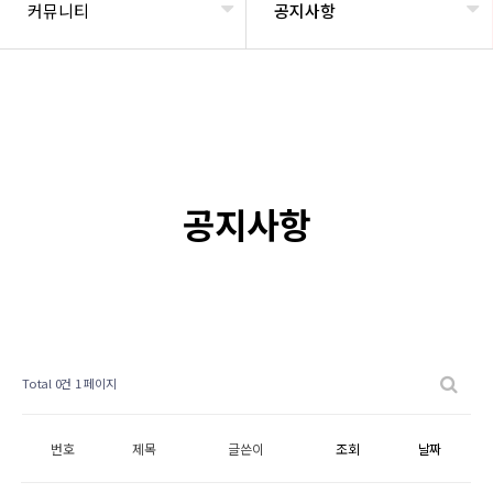
커뮤니티
공지사항
공지사항
Total 0건
1 페이지
번호
제목
글쓴이
조회
날짜