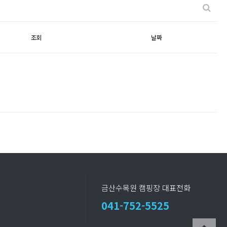
조회
날짜
금산수목원 캠핑장 대표전화
041-752-5525