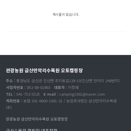
게시물이 없습니다.
관광농원 금산만악리수목원 오토캠핑장
주소 :
충청남도 금산군 진산면 초미동길138-10(진산면 만악리 248번지)
사업자번호 :
852-88-01863
대표자 :
이창래
TEL :
041-752-5525
E-mail :
camping1001@naver.com
계좌번호 :
농협 301-6600-1001-21 / 농업회사법인 금산만악리수목원
(주)
관광농원 금산만악리수목원 오토캠핑장
금산수목원 캠핑장 대표전화