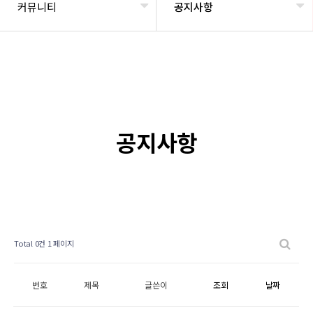
커뮤니티
공지사항
공지사항
Total 0건
1 페이지
번호
제목
글쓴이
조회
날짜