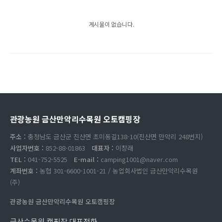
게시물이 없습니다.
관광농원 금산만악리수목원 오토캠핑장
주소 :
충청남도 금산군 진산면 초미동길138-10(진산면 만악리 248번지)
사업자번호 :
852-88-01863
대표자 :
이창래
TEL :
041-752-5525
E-mail :
camping1001@naver.com
계좌번호 :
농협 301-6600-1001-21 / 농업회사법인 금산만악리수목원
(주)
관광농원 금산만악리수목원 오토캠핑장
금산수목원 캠핑장 대표전화