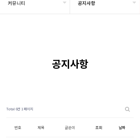
커뮤니티
공지사항
공지사항
Total 0건
1 페이지
번호
제목
글쓴이
조회
날짜