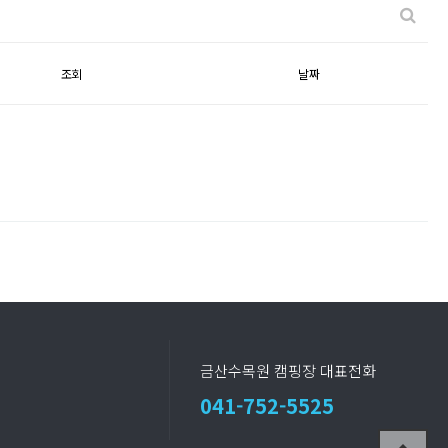
조회
날짜
금산수목원 캠핑장 대표전화
041-752-5525