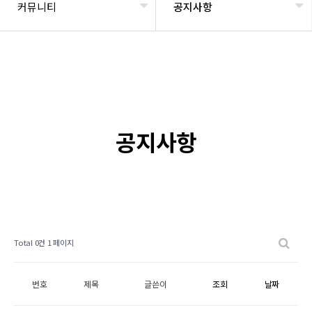
커뮤니티
공지사항
공지사항
Total 0건
1 페이지
번호
제목
글쓴이
조회
날짜