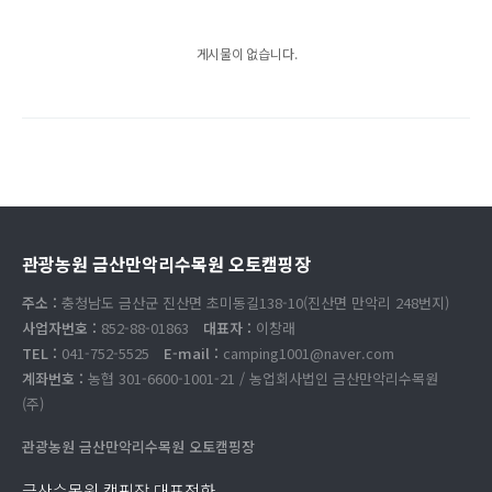
게시물이 없습니다.
관광농원 금산만악리수목원 오토캠핑장
주소 :
충청남도 금산군 진산면 초미동길138-10(진산면 만악리 248번지)
사업자번호 :
852-88-01863
대표자 :
이창래
TEL :
041-752-5525
E-mail :
camping1001@naver.com
계좌번호 :
농협 301-6600-1001-21 / 농업회사법인 금산만악리수목원
(주)
관광농원 금산만악리수목원 오토캠핑장
금산수목원 캠핑장 대표전화