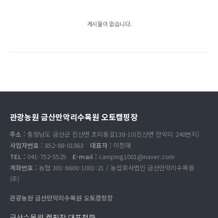
게시물이 없습니다.
관광농원 금산만악리수목원 오토캠핑장
주소 :
충청남도 금산군 진산면 초미동길138-10(진산면 만악리 248번지)
사업자번호 :
852-88-01863
대표자 :
이창래
TEL :
041-752-5525
E-mail :
camping1001@naver.com
계좌번호 :
농협 301-6600-1001-21 / 농업회사법인 금산만악리수목원
(주)
관광농원 금산만악리수목원 오토캠핑장
금산수목원 캠핑장 대표전화