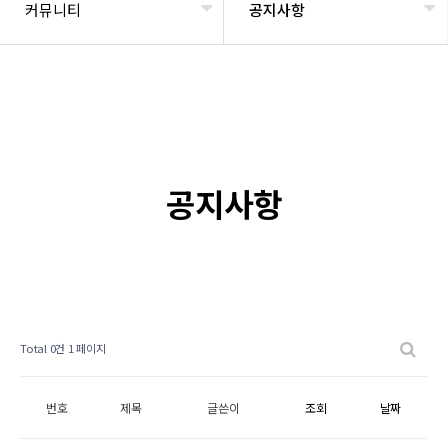
커뮤니티
공지사항
공지사항
Total 0건
1 페이지
번호
제목
글쓴이
조회
날짜