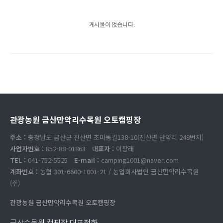
게시물이 없습니다.
관광농원 금산만악리수목원 오토캠핑장
주소 :
충청남도 금산군 진산면 초미동길138-10(진산면 만악리 248번지)
사업자번호 :
852-88-01863
대표자 :
이창래
TEL :
041-752-5525
E-mail :
camping1001@naver.com
계좌번호 :
농협 301-6600-1001-21 / 농업회사법인 금산만악리수목원
(주)
관광농원 금산만악리수목원 오토캠핑장
금산수목원 캠핑장 대표전화