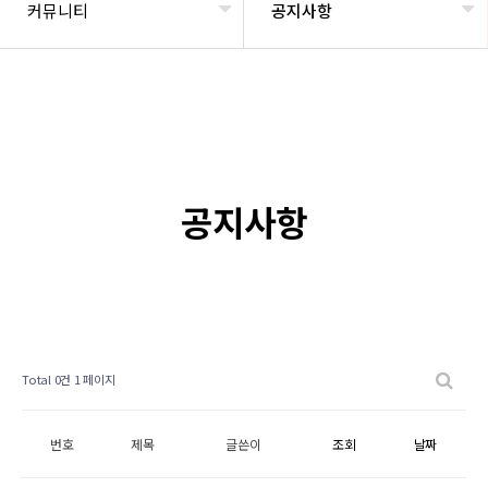
커뮤니티
공지사항
공지사항
Total 0건
1 페이지
번호
제목
글쓴이
조회
날짜