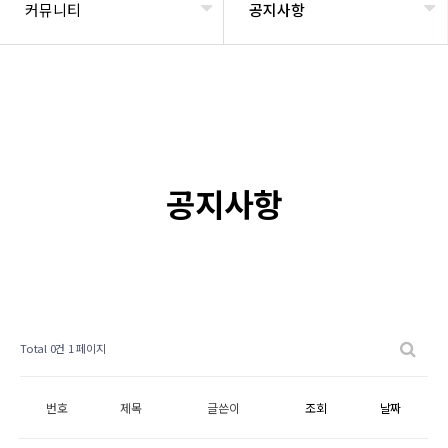
커뮤니티
공지사항
공지사항
Total 0건
1 페이지
번호
제목
글쓴이
조회
날짜