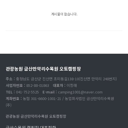
게시물이 없습니다.
관광농원 금산만악리수목원 오토캠핑장
주소 :
충청남도 금산군 진산면 초미동길138-10(진산면 만악리 248번지)
사업자번호 :
852-88-01863
대표자 :
이창래
TEL :
041-752-5525
E-mail :
camping1001@naver.com
계좌번호 :
농협 301-6600-1001-21 / 농업회사법인 금산만악리수목원
(주)
관광농원 금산만악리수목원 오토캠핑장
금산수목원 캠핑장 대표전화