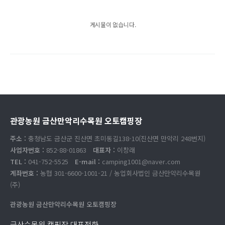
게시물이 없습니다.
관광농원 금산만악리수목원 오토캠핑장
주소 :
충청남도 금산군 진산면 초미동길138-10(진산면 만악리 248번지)
사업자번호 :
852-88-01863
대표자 :
이창래
TEL :
041-752-5525
E-mail :
camping1001@naver.com
계좌번호 :
농협 301-6600-1001-21 / 농업회사법인 금산만악리수목원
(주)
관광농원 금산만악리수목원 오토캠핑장
금산수목원 캠핑장 대표전화