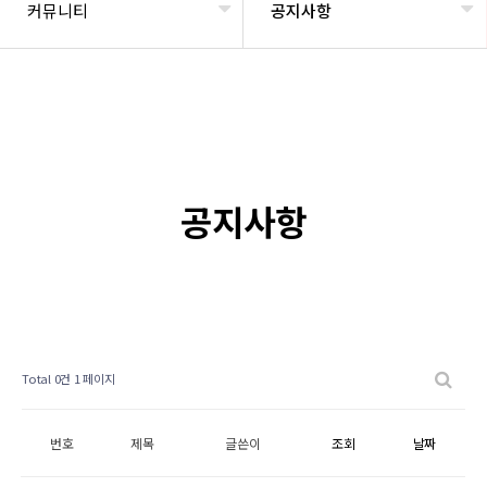
커뮤니티
공지사항
공지사항
Total 0건
1 페이지
번호
제목
글쓴이
조회
날짜