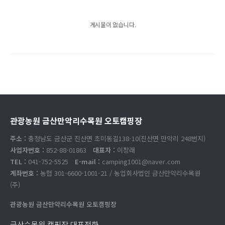
게시물이 없습니다.
관광농원 금산만악리수목원 오토캠핑장
주소 :
충청남도 금산군 진산면 초미동길138-10(진산면 만악리 248번지)
사업자번호 :
852-88-01863
대표자 :
이창래
TEL :
041-752-5525
E-mail :
camping1001@naver.com
계좌번호 :
농협 301-6600-1001-21 / 농업회사법인 금산만악리수목원
(주)
관광농원 금산만악리수목원 오토캠핑장
금산수목원 캠핑장 대표전화