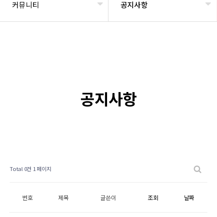
커뮤니티
공지사항
공지사항
Total 0건
1 페이지
번호
제목
글쓴이
조회
날짜