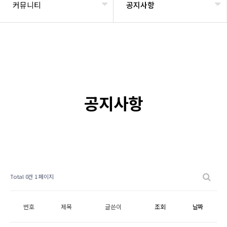
커뮤니티
공지사항
공지사항
Total 0건
1 페이지
번호
제목
글쓴이
조회
날짜