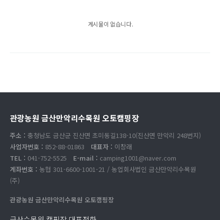
게시물이 없습니다.
관광농원 금산만악리수목원 오토캠핑장
주소 :
충청남도 금산군 진산면 초미동길138-10(진산면 만악리 248번지)
사업자번호 :
852-88-01863
대표자 :
이창래
TEL :
041-752-5525
E-mail :
camping1001@naver.com
계좌번호 :
농협 301-6600-1001-21 / 농업회사법인 금산만악리수목원
(주)
관광농원 금산만악리수목원 오토캠핑장
금산수목원 캠핑장 대표전화