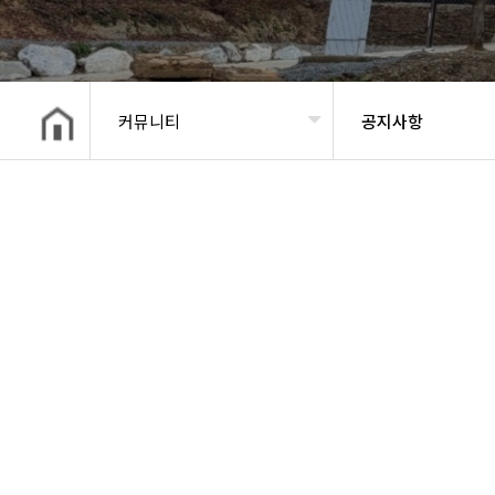
커뮤니티
공지사항