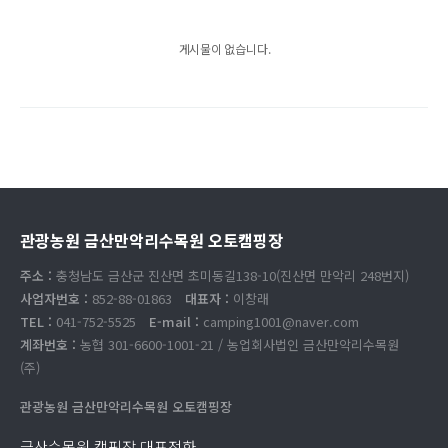
게시물이 없습니다.
관광농원 금산만악리수목원 오토캠핑장
주소 :
충청남도 금산군 진산면 초미동길138-10(진산면 만악리 248번지)
사업자번호 :
852-88-01863
대표자 :
이창래
TEL :
041-752-5525
E-mail :
camping1001@naver.com
계좌번호 :
농협 301-6600-1001-21 / 농업회사법인 금산만악리수목원
(주)
관광농원 금산만악리수목원 오토캠핑장
금산수목원 캠핑장 대표전화