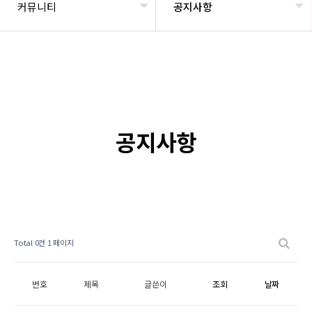
커뮤니티
공지사항
공지사항
Total 0건
1 페이지
번호
제목
글쓴이
조회
날짜