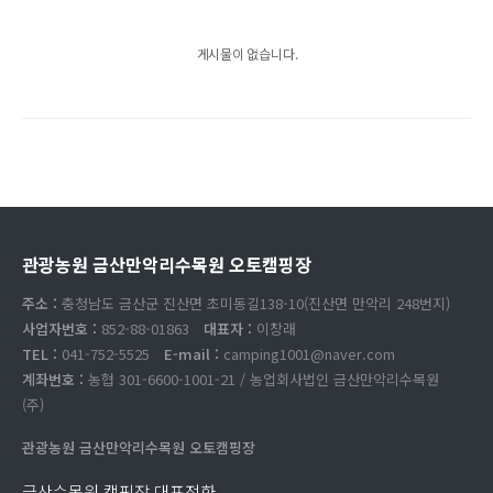
게시물이 없습니다.
관광농원 금산만악리수목원 오토캠핑장
주소 :
충청남도 금산군 진산면 초미동길138-10(진산면 만악리 248번지)
사업자번호 :
852-88-01863
대표자 :
이창래
TEL :
041-752-5525
E-mail :
camping1001@naver.com
계좌번호 :
농협 301-6600-1001-21 / 농업회사법인 금산만악리수목원
(주)
관광농원 금산만악리수목원 오토캠핑장
금산수목원 캠핑장 대표전화