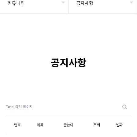
커뮤니티
공지사항
공지사항
Total 0건
1 페이지
번호
제목
글쓴이
조회
날짜