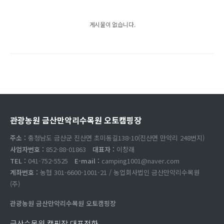
게시물이 없습니다.
관광농원 금산만악리수목원 오토캠핑장
주소 :
충청남도 금산군 진산면 초미동길138-10(진산면 만악리 248번지)
사업자번호 :
852-88-01863
대표자 :
이창래
TEL :
041-752-5525
E-mail :
camping1001@naver.com
계좌번호 :
농협 301-6600-1001-21 / 농업회사법인 금산만악리수목원
(주)
관광농원 금산만악리수목원 오토캠핑장
금산수목원 캠핑장 대표전화