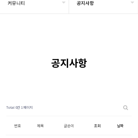
커뮤니티
공지사항
공지사항
Total 0건
1 페이지
번호
제목
글쓴이
조회
날짜