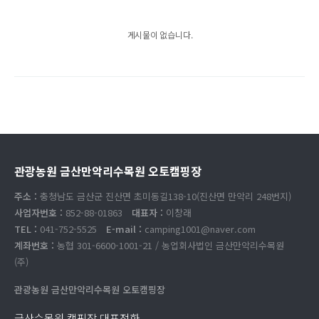
게시물이 없습니다.
관광농원 금산만악리수목원 오토캠핑장
주소 :
충청남도 금산군 진산면 초미동길138-10(진산면 만악리 248번지)
사업자번호 :
852-88-01863
대표자 :
이창래
TEL :
041-752-5525
E-mail :
camping1001@naver.com
계좌번호 :
농협 301-6600-1001-21 / 농업회사법인 금산만악리수목원
(주)
관광농원 금산만악리수목원 오토캠핑장
금산수목원 캠핑장 대표전화