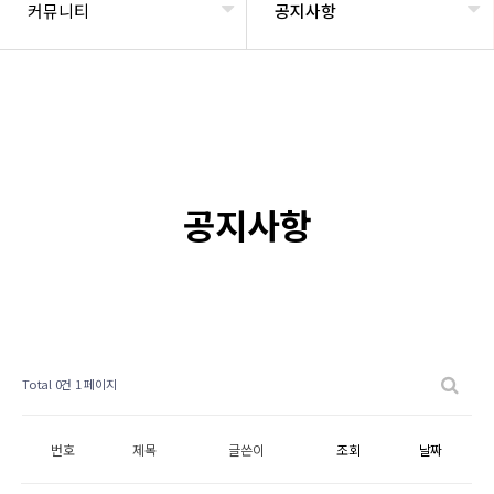
커뮤니티
공지사항
공지사항
Total 0건
1 페이지
번호
제목
글쓴이
조회
날짜