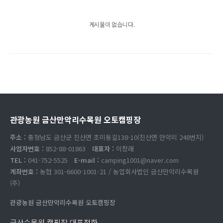
게시물이 없습니다.
관광농원 금산만악리수목원 오토캠핑장
주소 :
충청남도 금산군 진산면 초미동길138-10(진산면 만악리 248번지)
사업자번호 :
852-88-01863
대표자 :
이창래
TEL :
041-752-5525
E-mail :
camping1001@naver.com
계좌번호 :
농협 301-6600-1001-21 / 농업회사법인 금산만악리수목원
(주)
관광농원 금산만악리수목원 오토캠핑장
금산수목원 캠핑장 대표전화