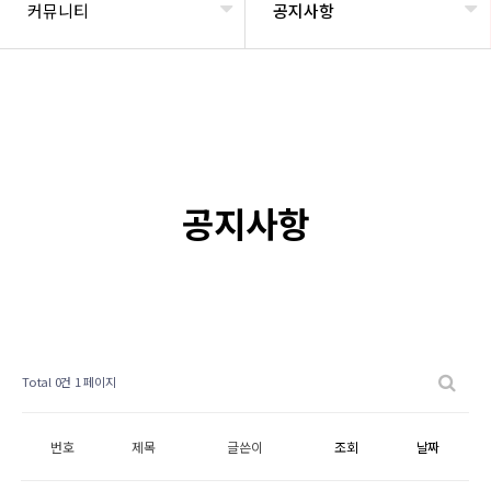
커뮤니티
공지사항
공지사항
Total 0건
1 페이지
번호
제목
글쓴이
조회
날짜