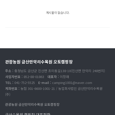
게시물이 없습니다.
관광농원 금산만악리수목원 오토캠핑장
주소 :
충청남도 금산군 진산면 초미동길138-10(진산면 만악리 248번지)
사업자번호 :
852-88-01863
대표자 :
이창래
TEL :
041-752-5525
E-mail :
camping1001@naver.com
계좌번호 :
농협 301-6600-1001-21 / 농업회사법인 금산만악리수목원
(주)
관광농원 금산만악리수목원 오토캠핑장
금산수목원 캠핑장 대표전화