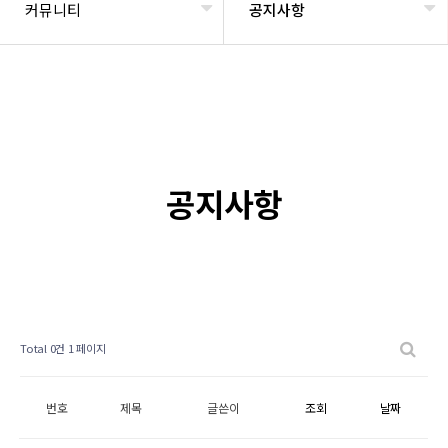
커뮤니티
공지사항
공지사항
Total 0건
1 페이지
번호
제목
글쓴이
조회
날짜