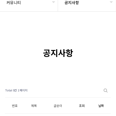
커뮤니티
공지사항
공지사항
Total 0건
1 페이지
번호
제목
글쓴이
조회
날짜