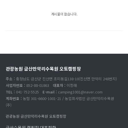
게시물이 없습니다.
관광농원 금산만악리수목원 오토캠핑장
주소 :
충청남도 금산군 진산면 초미동길138-10(진산면 만악리 248번지)
사업자번호 :
852-88-01863
대표자 :
이창래
TEL :
041-752-5525
E-mail :
camping1001@naver.com
계좌번호 :
농협 301-6600-1001-21 / 농업회사법인 금산만악리수목원
(주)
관광농원 금산만악리수목원 오토캠핑장
금산수목원 캠핑장 대표전화