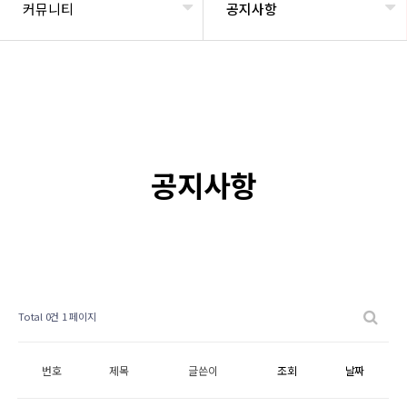
커뮤니티
공지사항
공지사항
Total 0건
1 페이지
번호
제목
글쓴이
조회
날짜