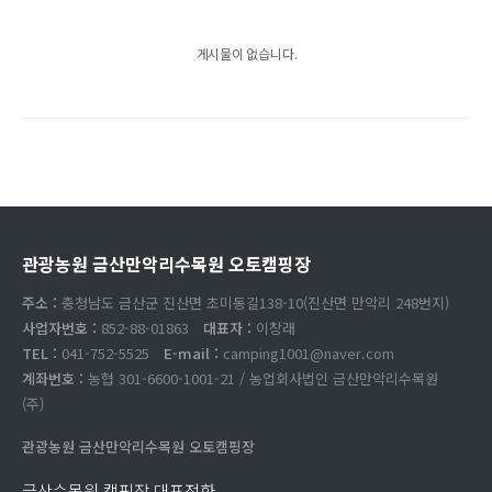
게시물이 없습니다.
관광농원 금산만악리수목원 오토캠핑장
주소 :
충청남도 금산군 진산면 초미동길138-10(진산면 만악리 248번지)
사업자번호 :
852-88-01863
대표자 :
이창래
TEL :
041-752-5525
E-mail :
camping1001@naver.com
계좌번호 :
농협 301-6600-1001-21 / 농업회사법인 금산만악리수목원
(주)
관광농원 금산만악리수목원 오토캠핑장
금산수목원 캠핑장 대표전화