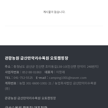
게시물이 없습니다.
관광농원 금산만악리수목원 오토캠핑장
주소 :
충청남도 금산군 진산면 초미동길138-10(진산면 만악리 248번지)
사업자번호 :
852-88-01863
대표자 :
이창래
TEL :
041-752-5525
E-mail :
camping1001@naver.com
계좌번호 :
농협 301-6600-1001-21 / 농업회사법인 금산만악리수목원
(주)
관광농원 금산만악리수목원 오토캠핑장
금산수목원 캠핑장 대표전화