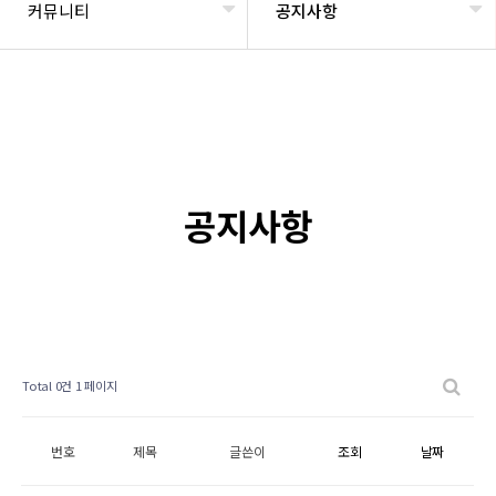
커뮤니티
공지사항
공지사항
Total 0건
1 페이지
번호
제목
글쓴이
조회
날짜