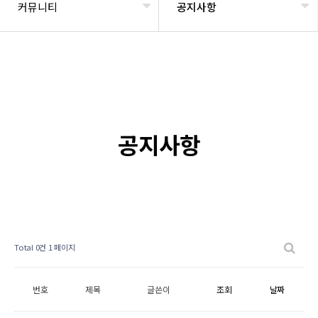
커뮤니티
공지사항
공지사항
Total 0건
1 페이지
번호
제목
글쓴이
조회
날짜