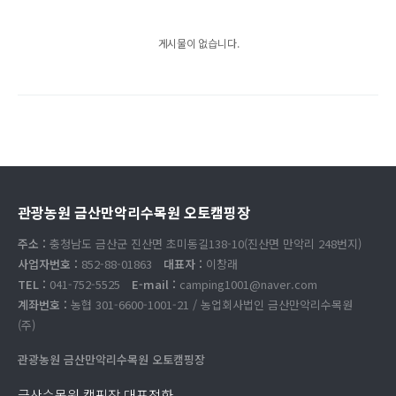
게시물이 없습니다.
관광농원 금산만악리수목원 오토캠핑장
주소 :
충청남도 금산군 진산면 초미동길138-10(진산면 만악리 248번지)
사업자번호 :
852-88-01863
대표자 :
이창래
TEL :
041-752-5525
E-mail :
camping1001@naver.com
계좌번호 :
농협 301-6600-1001-21 / 농업회사법인 금산만악리수목원
(주)
관광농원 금산만악리수목원 오토캠핑장
금산수목원 캠핑장 대표전화