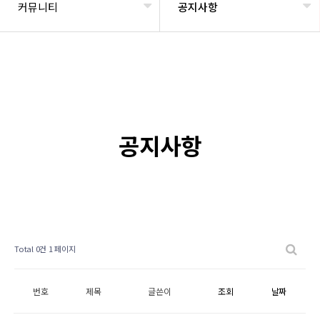
커뮤니티
공지사항
공지사항
Total 0건
1 페이지
번호
제목
글쓴이
조회
날짜