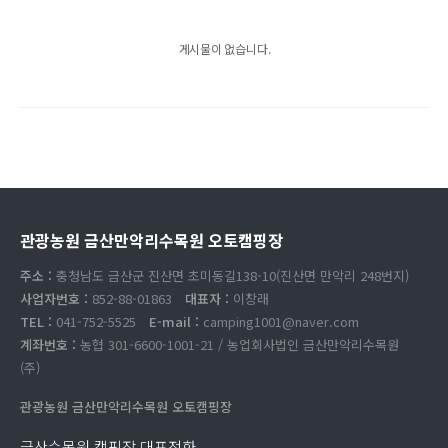
게시물이 없습니다.
관광농원 금산만악리수목원 오토캠핑장
주소 :
충청남도 금산군 진산면 초미동길138-10(진산면 만악리 248번지)
사업자번호 :
852-88-01863
대표자 :
이창래
TEL :
041-752-5525
E-mail :
camping1001@naver.com
계좌번호 :
농협 301-6600-1001-21 / 농업회사법인 금산만악리수목원
(주)
관광농원 금산만악리수목원 오토캠핑장
금산수목원 캠핑장 대표전화