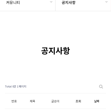
커뮤니티
공지사항
공지사항
Total 0건
1 페이지
번호
제목
글쓴이
조회
날짜