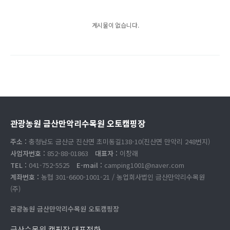
게시물이 없습니다.
관광농원 금산만악리수목원 오토캠핑장
주소 :
충청남도 금산군 진산면 초미동길138-10(진산면 만악리 248번지)
사업자번호 :
852-88-01863
대표자 :
이창래
TEL :
041-752-5525
E-mail :
camping1001@naver.com
계좌번호 :
농협 301-6600-1001-21 / 농업회사법인 금산만악리수목원
(주)
관광농원 금산만악리수목원 오토캠핑장
금산수목원 캠핑장 대표전화