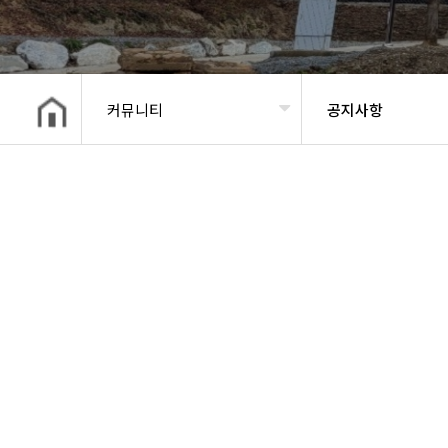
커뮤니티
공지사항