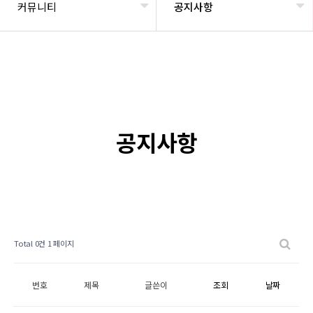
커뮤니티
공지사항
공지사항
Total 0건
1 페이지
번호
제목
글쓴이
조회
날짜