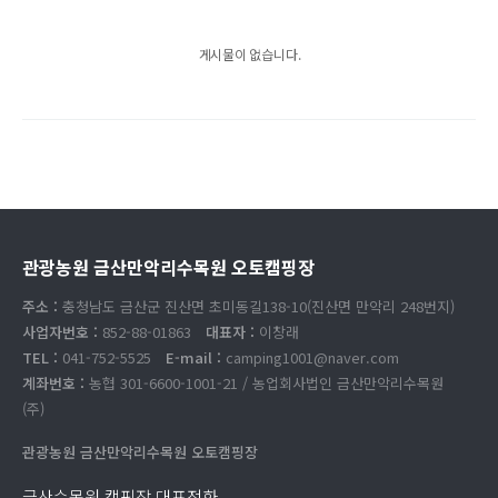
게시물이 없습니다.
관광농원 금산만악리수목원 오토캠핑장
주소 :
충청남도 금산군 진산면 초미동길138-10(진산면 만악리 248번지)
사업자번호 :
852-88-01863
대표자 :
이창래
TEL :
041-752-5525
E-mail :
camping1001@naver.com
계좌번호 :
농협 301-6600-1001-21 / 농업회사법인 금산만악리수목원
(주)
관광농원 금산만악리수목원 오토캠핑장
금산수목원 캠핑장 대표전화