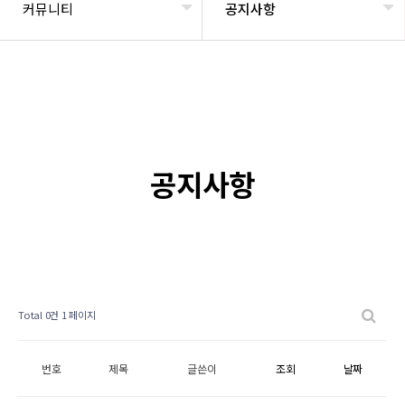
커뮤니티
공지사항
공지사항
Total 0건
1 페이지
번호
제목
글쓴이
조회
날짜