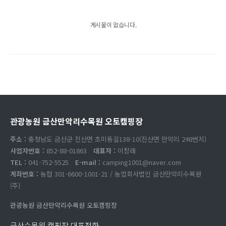
게시물이 없습니다.
관광농원 금산만악리수목원 오토캠핑장
주소 :
충청남도 금산군 진산면 초미동길138-10(진산면 만악리 248번지)
사업자번호 :
852-88-01863
대표자 :
이창래
TEL :
041-752-5525
E-mail :
camping1001@naver.com
계좌번호 :
농협 301-6600-1001-21 / 농업회사법인 금산만악리수목원
(주)
관광농원 금산만악리수목원 오토캠핑장
금산수목원 캠핑장 대표전화