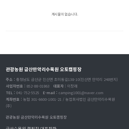
게시물이 없습니다.
관광농원 금산만악리수목원 오토캠핑장
주소 :
충청남도 금산군 진산면 초미동길138-10(진산면 만악리 248번지)
사업자번호 :
852-88-01863
대표자 :
이창래
TEL :
041-752-5525
E-mail :
camping1001@naver.com
계좌번호 :
농협 301-6600-1001-21 / 농업회사법인 금산만악리수목원
(주)
관광농원 금산만악리수목원 오토캠핑장
금산수목원 캠핑장 대표전화