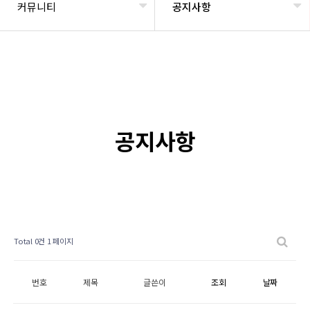
커뮤니티
공지사항
공지사항
Total 0건
1 페이지
번호
제목
글쓴이
조회
날짜