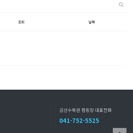
조회
날짜
금산수목원 캠핑장 대표전화
041-752-5525