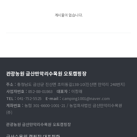
게시물이 없습니다.
관광농원 금산만악리수목원 오토캠핑장
주소 :
충청남도 금산군 진산면 초미동길138-10(진산면 만악리 248번지)
사업자번호 :
852-88-01863
대표자 :
이창래
TEL :
041-752-5525
E-mail :
camping1001@naver.com
계좌번호 :
농협 301-6600-1001-21 / 농업회사법인 금산만악리수목원
(주)
관광농원 금산만악리수목원 오토캠핑장
금산수목원 캠핑장 대표전화