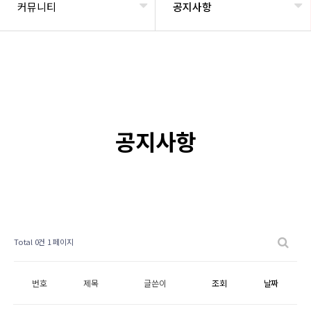
커뮤니티
공지사항
공지사항
Total 0건
1 페이지
번호
제목
글쓴이
조회
날짜