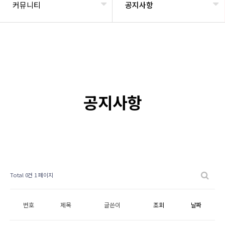
커뮤니티
공지사항
공지사항
Total 0건
1 페이지
번호
제목
글쓴이
조회
날짜