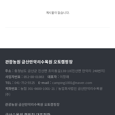
게시물이 없습니다.
관광농원 금산만악리수목원 오토캠핑장
주소 :
충청남도 금산군 진산면 초미동길138-10(진산면 만악리 248번지)
사업자번호 :
852-88-01863
대표자 :
이창래
TEL :
041-752-5525
E-mail :
camping1001@naver.com
계좌번호 :
농협 301-6600-1001-21 / 농업회사법인 금산만악리수목원
(주)
관광농원 금산만악리수목원 오토캠핑장
금산수목원 캠핑장 대표전화