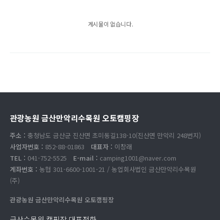
게시물이 없습니다.
관광농원 금산만악리수목원 오토캠핑장
주소 :
충청남도 금산군 진산면 초미동길138-10(진산면 만악리 248번지)
사업자번호 :
852-88-01863
대표자 :
이창래
TEL :
041-752-5525
E-mail :
camping1001@naver.com
계좌번호 :
농협 301-6600-1001-21 / 농업회사법인 금산만악리수목원
(주)
관광농원 금산만악리수목원 오토캠핑장
금산수목원 캠핑장 대표전화