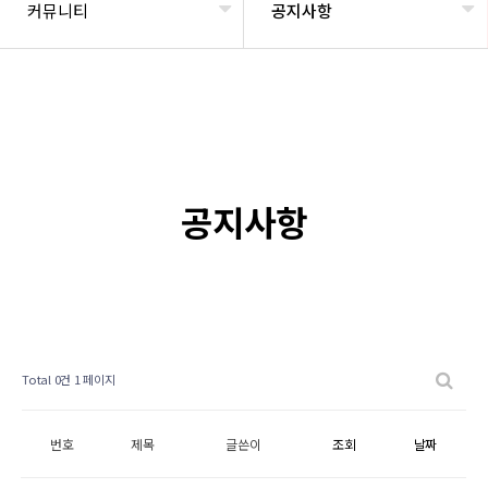
커뮤니티
공지사항
공지사항
Total 0건
1 페이지
번호
제목
글쓴이
조회
날짜