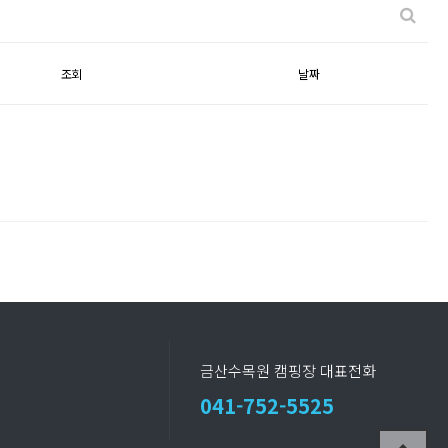
조회
날짜
금산수목원 캠핑장 대표전화
041-752-5525