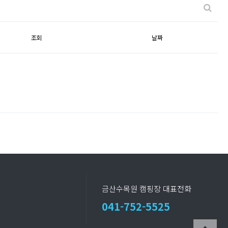
조회
날짜
금산수목원 캠핑장 대표전화
041-752-5525