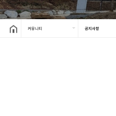
커뮤니티
공지사항