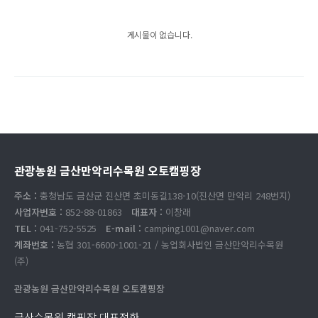
게시물이 없습니다.
관광농원 금산만악리수목원 오토캠핑장
주소 :
충청남도 금산군 진산면 초미동길138-10(진산면 만악리 248번지)
사업자번호 :
852-88-01863
대표자 :
이창래
TEL :
041-752-5525
E-mail :
camping1001@naver.com
계좌번호 :
농협 301-6600-1001-21 / 농업회사법인 금산만악리수목원
(주)
관광농원 금산만악리수목원 오토캠핑장
금산수목원 캠핑장 대표전화