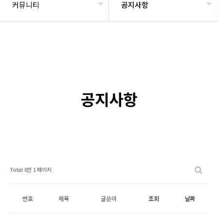
커뮤니티
공지사항
공지사항
Total 0건
1 페이지
번호
제목
글쓴이
조회
날짜