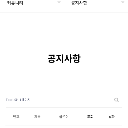
커뮤니티
공지사항
공지사항
Total 0건
1 페이지
번호
제목
글쓴이
조회
날짜