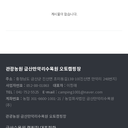
게시물이 없습니다.
관광농원 금산만악리수목원 오토캠핑장
주소 :
충청남도 금산군 진산면 초미동길138-10(진산면 만악리 248번지)
사업자번호 :
852-88-01863
대표자 :
이창래
TEL :
041-752-5525
E-mail :
camping1001@naver.com
계좌번호 :
농협 301-6600-1001-21 / 농업회사법인 금산만악리수목원
(주)
관광농원 금산만악리수목원 오토캠핑장
금산수목원 캠핑장 대표전화