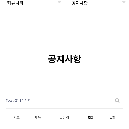
커뮤니티
공지사항
공지사항
Total 0건
1 페이지
번호
제목
글쓴이
조회
날짜