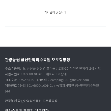
게시물이 없습니다.
관광농원 금산만악리수목원 오토캠핑장
주소 :
충청남도 금산군 진산면 초미동길138-10(진산면 만악리 248번지)
사업자번호 :
852-88-01863
대표자 :
이창래
TEL :
041-752-5525
E-mail :
camping1001@naver.com
계좌번호 :
농협 301-6600-1001-21 / 농업회사법인 금산만악리수목원
(주)
관광농원 금산만악리수목원 오토캠핑장
금산수목원 캠핑장 대표전화